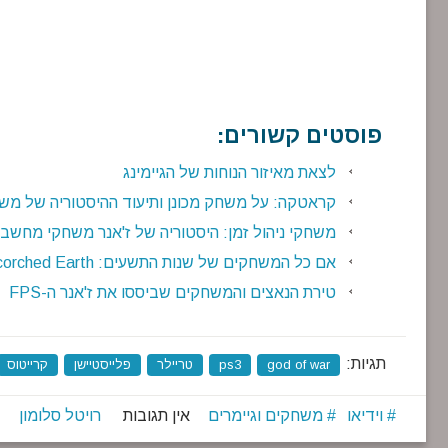
פוסטים קשורים:
לצאת מאיזור הנוחות של הגיימינג
קראטקה: על משחק מכונן ותיעוד ההיסטוריה של מ
משחקי ניהול זמן: היסטוריה של ז'אנר משחקי מחשב
אם כל המשחקים של שנות התשעים: Scorched Earth
טירת הנאצים והמשחקים שביססו את ז'אנר ה-FPS
תגיות:
god of war
ps3
טריילר
פלייסטיישן
קרייטוס
וידיאו
משחקים וגיימרים
אין תגובות
רויטל סלומון