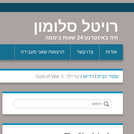
רויטל סלומון
חיה באינטרנט 24 שעות ביממה
אודות
צרו קשר
הרצאות שאני מעבירה
עמוד הבית
/
וידיאו
/
טריילר: God of War 3
חיפוש