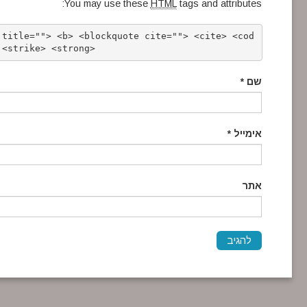
You may use these
HTML
tags and attributes:
 title=""> <b> <blockquote cite=""> <cite> <cod
 <strike> <strong> 
שם
*
אימייל
*
אתר