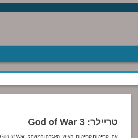
טריילר: God of War 3
אח, קרייטוס קרייטוס. האיש, האגדה והמשחק. God of War הוא אחד המשחקים השווים והמספקים ביותר, וללא ספק