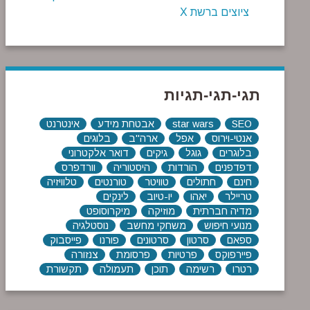
ציוצים ברשת X
תגי-תגי-תגיות
SEO
star wars
אבטחת מידע
אינטרנט
אנטי-וירוס
אפל
ארה"ב
בלוגים
בלוגרים
גוגל
גיקים
דואר אלקטרוני
דפדפנים
הורדות
היסטוריה
וורדפרס
חינם
חתולים
טוויטר
טורנטים
טלוויזיה
טריילר
יאהו
יו-טיוב
לינקים
מדיה חברתית
מוזיקה
מיקרוסופט
מנועי חיפוש
משחקי מחשב
נוסטלגיה
ספאם
סרטון
סרטונים
פורנו
פייסבוק
פיירפוקס
פרטיות
פרסומת
צנזורה
רטרו
רשימה
תוכן
תעמולה
תקשורת