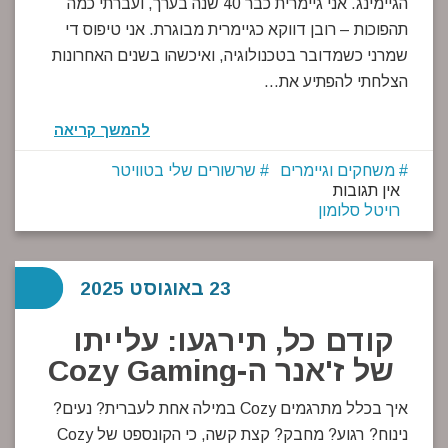
הגיימינג. אני גיימרית כבר 40 שנה בערך, ועברתי כמה
תהפוכות – רובן דווקא כגיימרית מבוגרת. אני טיפוס די
שמרני כשמדובר בטכנולוגיה, ואיכשהו בשנים האחרונות
הצלחתי להפתיע את…
להמשך קריאה
משחקים וגיימרים
שרשורים שלי בטוויטר
אין תגובות
רויטל סלומון
23 באוגוסט 2025
קודם כל, תירגעו: עלייתו
של ז'אנר ה-Cozy Gaming
איך בכלל מתרגמים Cozy במילה אחת לעברית? נעים?
נינוח? רגוע? מחבק? קצת קשה, כי הקונספט של Cozy