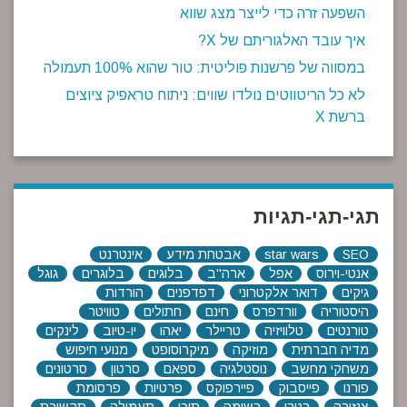
השפעה זרה כדי לייצר מצג שווא
איך עובד האלגוריתם של X?
במסווה של פרשנות פוליטית: טור שהוא 100% תעמולה
לא כל הריטווטים נולדו שווים: ניתוח טראפיק ציוצים
ברשת X
תגי-תגי-תגיות
SEO
star wars
אבטחת מידע
אינטרנט
אנטי-וירוס
אפל
ארה"ב
בלוגים
בלוגרים
גוגל
גיקים
דואר אלקטרוני
דפדפנים
הורדות
היסטוריה
וורדפרס
חינם
חתולים
טוויטר
טורנטים
טלוויזיה
טריילר
יאהו
יו-טיוב
לינקים
מדיה חברתית
מוזיקה
מיקרוסופט
מנועי חיפוש
משחקי מחשב
נוסטלגיה
ספאם
סרטון
סרטונים
פורנו
פייסבוק
פיירפוקס
פרטיות
פרסומת
צנזורה
רטרו
רשימה
תוכן
תעמולה
תקשורת