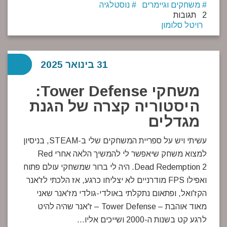
משחקים וגיימרים
נוסטלגיה
2 תגובות
רויטל סלומון
31 בינואר 2025
משחקי Tower Defense:
היסטוריה קצרה של הגנת
מגדלים
עשיתי ויש על ספריית המשחקים שלי ב-STEAM, בניסיון
למצוא משחק שיאפשר לי להמשיך הלאה אחרי Red
Dead Redemption 2. היה לי ברור שמשחקי עולם פתוח
ואפילו FPS מודרניים לא יצליחו כרגע, אז הלכתי לז'אנר
הקז'ואל, ופתאום נתקלתי באולדי-גולדי מז'אנר שאני
מאוד אוהבת – Tower Defense – ז'אנר שהיה להיט
לרגע קט בשנות ה-2000 ושייכים אליו…