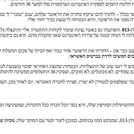
ממני את הראוטר, והיא הבטיחה לי שנציג בכיר יחזור אליי.
'ן-
013
. הופתעתי גם כאשר נציגת שימור לקוחות התקשרה אליי והתנצלה (ל
תת לי הנחה קטנה על שירות האינטרנט שאני מקבלת מהם. היא גם ביקשה מ
זעם כבר אז) – החזרתי את הראוטר אחר כבוד ואף זוכיתי על סכום המשלוח ש
בים המשיכו לרדת בכרטיס האשראי
.
עניקים לי רגעי עונג של התנצלויות, הבטחות שהנציג האחראי יפוטר (נשבעת לכ
טלים, לא מזוכים, ועסקת 36 התשלומים ממשיכה להתגלגל.
ר שטלפונים לנטוויז'ן לא יעזרו, ופניתי לחברת האשראי. יום לאחר מכן, ה
יות וההשתדלות המזויפת שלה, היא בסך הכל חברה ככל החברות, שמשקיעה 
מכיוון ש