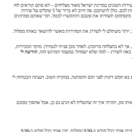
ירות השונים במדינת ישראל מאוד מצליחים – לא סתם קוראים לזה
"שיטת מצליח". נסו, במשך חודשיים-שלושה, לבדוק את החשבונות הקבועים המגיעים אליכם – טלפון, אינטרנט, חשמל, גז וכו'. הפתעות מדהימות צפויות לכם, כולן לרעתכם. פה חיוב לא ברור של 5 שקלים על שירות
. מקסימום תשחיתו את זמנכם ותתקשרו לבטל, תוך שאתם ממתינים
לל, יותר משתלם לי לשדרג את המהירות מאשר להישאר באותו מסלול.
 אך לא בהצלחה מרובה). לאחר מכן פניתי לנטוויז'ן. מוקד המכירות,
אני באה לשדרג – למה שלא ישמחו? במעמד המרגש הזה,
הודיעה לי
א בא חמש דקות לפני תום ההמתנה, במקרה הטוב. הנציגה הבטיחה לי
ו זמן, תהיתי איך זה שהשליח לא הגיע גם כן, אבל אחסוך ממכם
ובתוך הראוטר – הפתעה! חשבונית! על סך 366 שקלים חדשים, טבין ותקילין. למה? אה, אז ככה. הראוטר הוא סוג של חינם. לא ממש. כלומר, נטוויז'ן יחייבו אותי בכל חודש ב-9.90 שקלים, יזכו אותי בכל חודש ב-9.90