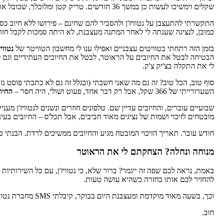
שקלים וימשיכו לעשות כן במשך 36 חודשים. טריק קטן ומלוכלך, שכובל את הלקוח התמים לספקית האינטרנט הערמומית שלו למשך 36 חודשים.
כמובן, לנציגה שענתה לי לאחר המתנה מעצבנת, לא היתה סמכות לקבל חזרה 
בזמן הזה רתחתי בטוויטים עצבניים ואפילו ענו לי מחשבון הטוויטר של
נטוויז
הבטיחה לבטל את החיובים על הראוטר, לבטל את החיובים העתידיים וגם ל
לי את התקלה בצ'יק צ'ק.
סוף טוב, הכל טוב? זה גם מה שאני חשבתי (ובגלל זה גם לא כתבתי פוסט נ
השערורייתי של 366 שקל, אבל רק דבר אחד, פעוט ושולי, היה חסר –
החיו
שבועיים עוברים, והחיובים עדיין שם. טלפונים חוזרים ונשנים לנטוויז'ן מ
מובטחים לזיכוי ושמות של נציגים מאוד חביבים, אבל תכל'ס – החיובים בעינם עומדים. לא מבו
חודש עובר. תאריך הזיכוי המובטח מגיע והחיובים ממשיכים לרדת. הבנתי כב
מנוחה ונחלה? הצחקתם לי את הראוטר
באמת, נראה לכם שפה זה ייגמר? ברור שלא, כי נטוויז'ן, עם כל השירות
להחזיר לכם אותו בחזרה כשהיא עושה טעות.
וכך, בשעה מאוד מוקדמת ומעצבנת היום בבוקר, קיבלתי SMS מחברת נטוויז'ן-013, שמבקש ממני (בנימוס, כמובן) ליצור קשר עם המוקד שלה,
חוב.