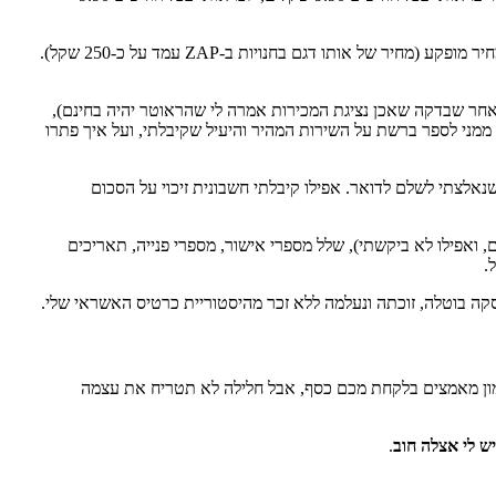
התקשרתי להתעצבן על נטוויז'ן ולהסביר להם שחינם – פירושו ללא חיוב כספי בכלל – ולהגיד להם שיקחו בחזרה את הראוטר שלהם, שגם "נמכר" לי במחיר מופקע (מחיר של אותו דגם בחנויות ב-ZAP עמד על כ-250 שקל).
אחר שבדקה שאכן נציגת המכירות אמרה לי שהראוטר יהיה בחינם),
מני לספר ברשת על השירות המהיר והיעיל שקיבלתי, ועל איך פתרו
נאלצתי לשלם לדואר. אפילו קיבלתי חשבונית זיכוי על הסכום
ם, ואפילו לא ביקשתי), שלל מספרי אישור, מספרי פנייה, תאריכים
עסקה בוטלה, זוכתה ונעלמה ללא זכר מהיסטוריית כרטיס האשראי שלי.
המון מאמצים בלקחת מכם כסף, אבל חלילה לא תטריח את עצמה
יש לי אצלה חוב
.