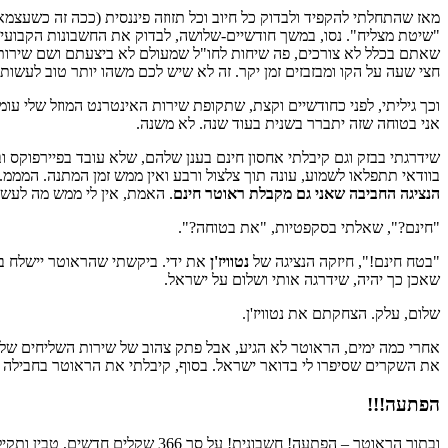
מאז שהתחלתי להקפיד ולבדוק כל חיוב וכל תזוזה פיננסית (ככה זה כשעצ
שאתם בכלל לא צורכים, פה שיחות לחו"ל שמעולם לא ביצעתם ושם שירות 
חצי שעה על הקו ומבזבזים זמן יקר. זה לא שיש לכם משהו יותר טוב לעשות, 
וכך גיליתי, לפני כחודשיים וקצת, שתקופת שירות האינטרנט המוזל שלי ע
אני בטוחה שזה יתברר בשנית בעוד שנה. לא משנה.
שידרגתי בבזק וגם קיבלתי אחסון חינם בענן שלהם, שלא עובד בפיירפוקס ובא
בוודאי תתפלאו לשמוע, עונה תוך צלצול ורבע ואין ממש זמן המתנה. המממ.
הנציגה החביבה שאני גם מקבלת ראוטר חינם
. האמת, אין לי ממש מה לעשו
"חינם?", שאלתי בסקפטיות, "את בטוחה?".
"בטח חינם!", חיזקה הנציגה של
נטוויז'ן
את ידי. ביקשתי שהראוטר יישלח בד
שאכן כך יהיה, שידרגה אותי ושלום על ישראל.
שלום, עלק. הצחקתם את נטוויז'ן.
אחרי כמה ימים, הראוטר לא הגיע, אבל פתק צהוב של שירות השליחים של 
את השקרים שסיפרו לי בדואר ישראל. בסוף, קיבלתי את הראוטר בחבילה 
הפתעה!!!