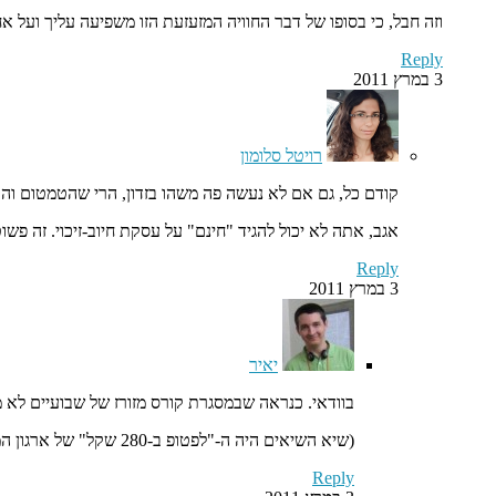
וזה חבל, כי בסופו של דבר החוויה המזעזעת הזו משפיעה עליך ועל א
Reply
3 במרץ 2011
רויטל סלומון
קודם כל, גם אם לא נעשה פה משהו בזדון, הרי שהטמטום והא
אגב, אתה לא יכול להגיד "חינם" על עסקת חיוב-זיכוי. זה פשו
Reply
3 במרץ 2011
יאיר
בוודאי. כנראה שבמסגרת קורס מזורז של שבועיים לא מ
(שיא השיאים היה ה-"לפטופ ב-280 שקל" של ארגון המורים, שהפך לנטבוק מעפן ב-1180 שקל, ואלפי מילים כבר נכתבו על הרמאות הזו בשנה שעברה)
Reply