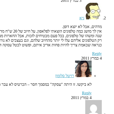
3 במרץ 2011
גיא
מדהים, אבל לא יוצא דופן.
אין לך מושג כמה טלפונים הוצאתי לפלאפון, על חיוב של 20 ש"ח מדי חודש על טלפון שאפילו לא היה ברשותי, בגלל שביטלתי איתם עסקה 8 ימים אחרי שביצעתי אותה.
שנה ומשהו של טלפונים, בכל פעם מבטיחים לזכות, אבל החארות ממש
רק הטלפונים אליהם עלו לי יותר מהחיוב שלהם, וגם בעצבים לא נורמ
כנראה שבאמת צריך להיות פחות אדיב איתם, ופשוט לבטל עסקה דרך
Reply
4 במרץ 2011
רויטל סלומון
לא ביקשו. זו היתה "עסקה" במסמך חסר – הכרטיס לא עבר פיז
Reply
4 במרץ 2011