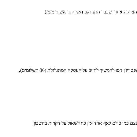
 הצדקה אחרי שכבר התנתקנו (אני התייאשתי מזמן)
לא ביקשתי לחסום את נטוויז'ן – רק ביקשתי לבטל את העסקה שמעולם לא ביצעתי והייתי אמורה לקבל עליה זיכוי. לדעתי, מה שקרה זה שנטוויז'ן ניסו להמשיך לחייב על העסקה המתגלגלת (36 תשלומים),
 כמו כולם לאף אחד אין כח לשאול על דקויות בחשבון