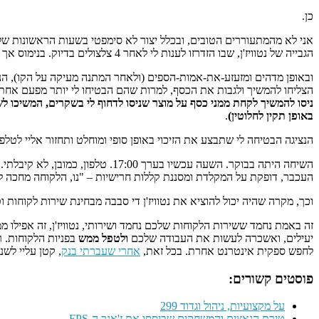
כן.
הגבייה של נטוויז'ן, שבו הזדרזו לענות לי לאחר 4 צלצולים בדיוק. בנימוס אך לא בחביבות, ביקשתי להבין על מה בדיוק אני חייבת להם כסף.
ובאופן מדהים ומזעזע-את-אמות-הספים (ולאחר המתנה מעיקה על הקו), ה
הצליחו להמשיך ולגבות את הכסף, למרות שהם הבטיחו לי יותר מפעם אחת ש
ניסו להמשיך לקחת ממני כסף על מוצר שניסו לדחוף לי בשקרים, המשיכו ל
באופן תקין לחלוטין)
.
הנציגה הבטיחה לי שתבצע את הזיכוי באופן סופי ומוחלט ותחזור אליי לטל
השיחה היתה בבוקר. השעה עכשיו בע
העכבר, דופקת על המקלדת ומסננת קללות חרישיות – "נו, הלקוחה מחכה לז
וכך, מקרה שהיה יכול להוציא את נטוויז'ן די סבבה מבחינת שירות לקוחות 
זה באמת נחמד ששירות הלקוחות שלכם נחמד ושירותי, נטוויז'ן, זה אפילו 
יעילים, ואשכרה לעשות את העבודה שלכם
ולטפל ממש
בפניות הלקוחות. ר
לחפש ספקית אינטרנט אחרת. בכל זאת,
אחרי שעברתי בנק
, קטן עליי לשנ
פוסטים קשורים:
על מקצועיות, ניהול וגדוד 299
טירת הנאצים והמשחקים שביססו את ז'אנר ה-FPS