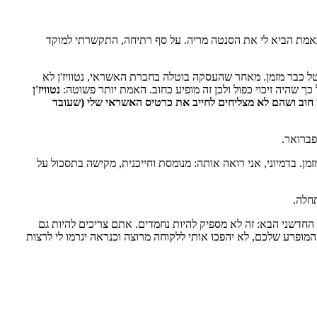
ם הטובים, ובכלל יצור לא סימפטי בשעות הראשונות של הבוקר (מזל שאין משרד שצריך להכיל אותי בשעות האלה), וה-SMS הזה באמת הביא לי את הסנטה מריה. על סף רתיחה, התקשרתי למוקד
ל כבר מזמן. מאחר שהעסקה בוטלה בחברת האשראי, נטוויז'ן לא
 שהיה זיכוי כפול ולכן זה מופיע כחוב. האמת יותר פשוטה:
נטוויז'ן
לי חוב ושהם לא מצליחים לחייב את כרטיס האשראי שלי (שעובד
פברואר.
סקה שבוטלה כבר מזמן. בדמיוני, אני רואה אותה: מנומסת וחייכנית, מקישה בתסכול על
תחלה.
 החדשני הבא: זה לא מספיק להיות נחמדים. אתם צריכים להיות גם
 המופרע שלכם, לא יהפכו אותי ללקוחה מרוצה וכנראה יגרמו לי לרצות