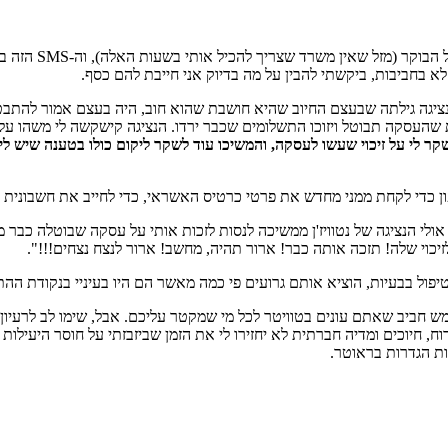
אני לא מהמתעוררי
נציגה גילתה שבעצם החיוב שהיא חושבת שהוא חוב, היה בעצם אמור להתבט
העסקה תבוטל ויזוכו התשלומים שכבר ירדו. הנציגה קישקשה לי משהו על כך
שקר לי על זיכוי שעשו לעסקה, והמשיכו עוד לשקר ליקום כולו בטענה שיש 
פון כדי לקחת ממני מחדש את פרטי כרטיס האשראי, כדי לחייב את חשבונית 
רך 17:00. טלפון, כמובן, לא קיבלתי. אולי הנציגה של נטוויז'ן ממשיכה לנסות לזכות אותי על ע
יכוי שלה! תזכה אותה כבר! ארור תהיה, מחשב! ארור לנצח נצחים!!!".
וטיפול בבעיות, הוציא אותם גרועים פי כמה מאשר הם היו בעיניי בנקודת הה
ממש חביב שאתם עונים בטוויטר לכל מי שמקטר עליכם. אבל, שימו לב לרעיון
וח, חיוכים ומדיה חברתית לא יחזירו לי את הזמן שביזבזתי על חוסר היעילות
ות הגדרות בראוטר.