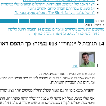
הצד האפל של הגיימינג: הפאדיחות וההרגלים המגונים שלי כגיימרית
14 סימנים שבחרתם חברת קידום אתרים גרועה
"רויטל סלומון - The Shark Lady - נוכלת, עוקץ, הונאה!"
תגיות:
חיובים
חינם
כרטיס אשראי
נטוויז'ן
נטוויז'ן-013
ראוטר
שירות לקוחו
3 במרץ 2011
מחשבים ואינטרנט
משחקים וגיימרים
עצבים
14 תגובות
רויטל סלומון
→ נחש הגומי הגדול בעולם
מתקפת הנינג'ה המרקד ←
14 תגובות ל-“
נטוויז'ן-013 מציגה: כך תהפכו ראוטר חינמי לחוב מפתיע
יאיר
סימפטום של בעיית האוריינטציה-למדד.
כנראה שמחלקת שרות הלקוחות נמדדת לפי כל מיני פרמטרים כמו זמן 
ומזניחים את העבודה האמיתית.
"הפניית משאבים" זה גם אומר שמלכתחילה מגייסים יותר נציגי שרו
אני אולי נאיבי, אבל לא נראה לי שבמקרה שלך היתה כוונת זדון. ה
וזיכוי כפול יכולים לקרות כשנציגי שרות עושים טעויות, מלכתחילה 