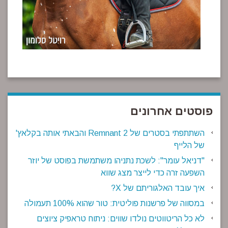
פוסטים אחרונים
השתתפתי בסטרים של Remnant 2 והבאתי אותה בקלאץ'
של הלייף
"דניאל עומר": לשכת נתניהו משתמשת בפוסט של יוזר
השפעה זרה כדי לייצר מצג שווא
איך עובד האלגוריתם של X?
במסווה של פרשנות פוליטית: טור שהוא 100% תעמולה
לא כל הריטווטים נולדו שווים: ניתוח טראפיק ציוצים