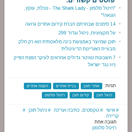
פוסטים קשורים:
"רויטל סלומון - The Shark Lady - נוכלת, עוקץ,
הונאה!"
14 סימנים שבחרתם חברת קידום אתרים גרועה
על מקצועיות, ניהול וגדוד 299
תוכן שמיוצר באמצעות בינה מלאכותית הוא רק חלק
מבעיית האוריינות הדיגיטלית
7 חשבונות טוויטר גדולים אחראים לעיקר הפצת הפייק
ניוז נגד ישראל
תגיות:
אתרי תוכן
בניית אתרים
הקמת אתרים
ניהול תוכן
קידום תוכן
רויטל סלומון
אישי
טקסטים, כתיבה ועריכה
ניהול תוכן
קריירה
תגובה אחת
רויטל סלומון