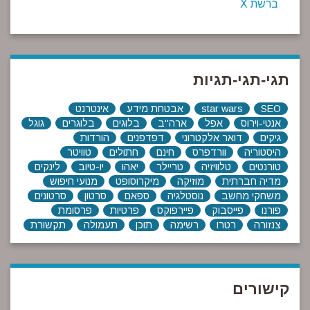
ברשת X
תגי-תגי-תגיות
SEO
star wars
אבטחת מידע
אינטרנט
אנטי-וירוס
אפל
ארה"ב
בלוגים
בלוגרים
גוגל
גיקים
דואר אלקטרוני
דפדפנים
הורדות
היסטוריה
וורדפרס
חינם
חתולים
טוויטר
טורנטים
טלוויזיה
טריילר
יאהו
יו-טיוב
לינקים
מדיה חברתית
מוזיקה
מיקרוסופט
מנועי חיפוש
משחקי מחשב
נוסטלגיה
ספאם
סרטון
סרטונים
פורנו
פייסבוק
פיירפוקס
פרטיות
פרסומת
צנזורה
רטרו
רשימה
תוכן
תעמולה
תקשורת
קישורים