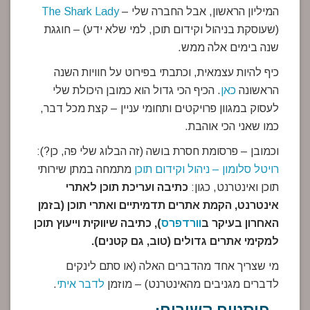
המיליון הראשון, אבל החברה שלי –
The Shark Lady
(שעוסקת בניהול וקידום תוכן, למי שלא ידע) – חוגגת
שנה בימים אלה ממש.
כיף להיות עצמאית, וכתבתי בפירוט על חוויות השנה
הראשונה
כאן
. הכיף הכי גדול הוא כמובן היכולת שלי
לעסוק במגוון פרויקטים ותחומי עניין – קצת מכל דבר,
כמו שאני הכי אוהבת.
וכמובן – פרסומת חסרת בושה (זה הבלוג שלי פה, כן?):
רויטל סלומון – ניהול וקידום תוכן
מתמחה במתן שירותי
תוכן ואינטרנט, כגון:
כתיבה ועריכת תוכן לאתרי
אינטרנט, הקמת אתרים תדמיתיים ואתרי תוכן (בזמן
האחרון בעיקר ב
וורדפרס
), כתיבה שיווקית וייעוץ תוכן
למקימי אתרים גדולים (טוב, גם קטנים).
מי שצריך אחד מהדברים האלה (או סתם לינקים
לדברים מגניבים מהאינטרנט) – מוזמן
לדבר איתי
.