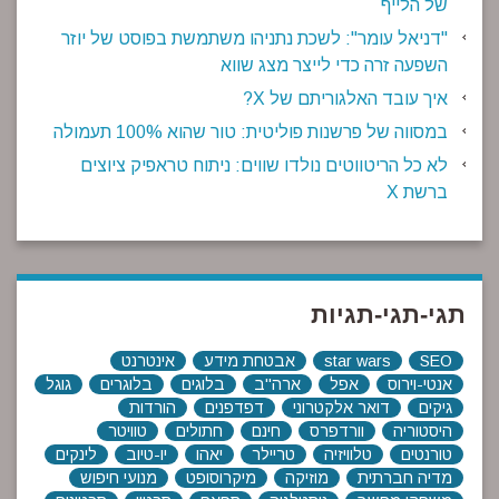
של הלייף
"דניאל עומר": לשכת נתניהו משתמשת בפוסט של יוזר
השפעה זרה כדי לייצר מצג שווא
איך עובד האלגוריתם של X?
במסווה של פרשנות פוליטית: טור שהוא 100% תעמולה
לא כל הריטווטים נולדו שווים: ניתוח טראפיק ציוצים
ברשת X
תגי-תגי-תגיות
SEO
star wars
אבטחת מידע
אינטרנט
אנטי-וירוס
אפל
ארה"ב
בלוגים
בלוגרים
גוגל
גיקים
דואר אלקטרוני
דפדפנים
הורדות
היסטוריה
וורדפרס
חינם
חתולים
טוויטר
טורנטים
טלוויזיה
טריילר
יאהו
יו-טיוב
לינקים
מדיה חברתית
מוזיקה
מיקרוסופט
מנועי חיפוש