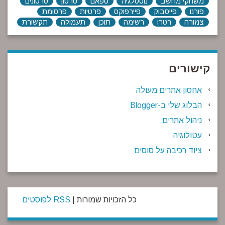
משחקי מחשב
נוסטלגיה
ספאם
סרטון
סרטונים
פורנו
פייסבוק
פיירפוקס
פרטיות
פרסומת
צנזורה
רטרו
רשימה
תוכן
תעמולה
תקשורת
קישורים
אחסון אתרים מעולה
הבלוג שלי ב-Blogger
ניהול אתרים
עטולוגיה
ציוד רכיבה על סוסים
כל הזכויות שמורות |
RSS לפוסטים