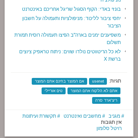
בונזי באדי: הקוף הסגול שריגל אחריכם באינטרנט
יחסי ציבור לליכוד: מניפולציות ותעמולה על חשבון
הציבור
משפיענים ימנים בארה"ב הפיצו תעמולה רוסית תמורת
תשלום
לא כל הריטווטים נולדו שווים: ניתוח טראפיק ציוצים
ברשת X
תגיות:
usenet
אם המוצר בחינם אתם המוצר
אתם לא הלקוח אתם המוצר
טים אוריילי
ריצ'ארד סרה
מגניב
מחשבים ואינטרנט
תקשורת ועיתונות
אין תגובות
רויטל סלומון