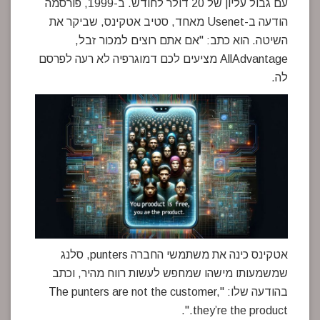
עם גבול עליון של 20 דולר לחודש. ב-1999, פורסמה
הודעה ב-Usenet מאחד, סטיב אטקינס, שביקר את
השיטה. הוא כתב: "אם אתם רוצים למכור זבל,
AllAdvantage מציעים לכם דמוגרפיה לא רעה לפרסם
לה.
אטקינס כינה את משתמשי החברה punters, סלנג
שמשמעותו מישהו שמחפש לעשות רווח מהיר, וכתב
בהודעה שלו: "The punters are not the customer,
they’re the product.".