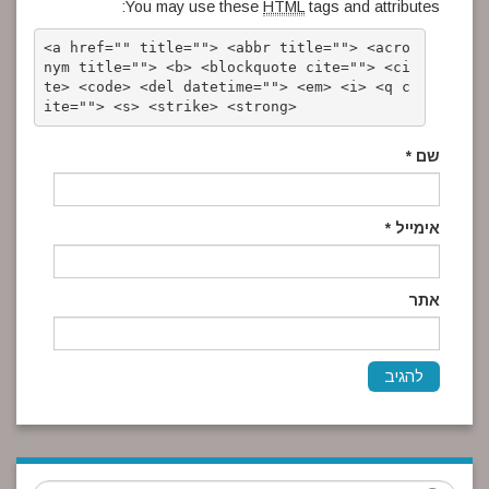
You may use these
HTML
tags and attributes:
<a href="" title=""> <abbr title=""> <acro
nym title=""> <b> <blockquote cite=""> <ci
te> <code> <del datetime=""> <em> <i> <q c
ite=""> <s> <strike> <strong> 
שם
*
אימייל
*
אתר