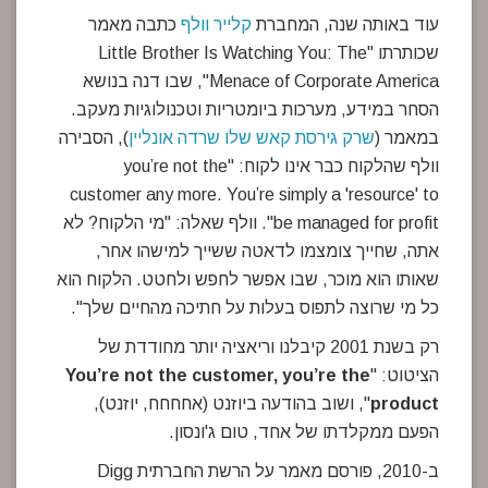
עוד באותה שנה, המחברת
קלייר וולף
כתבה מאמר
שכותרתו "Little Brother Is Watching You: The
Menace of Corporate America", שבו דנה בנושא
הסחר במידע, מערכות ביומטריות וטכנולוגיות מעקב.
במאמר (
שרק גירסת קאש שלו שרדה אונליין
), הסבירה
וולף שהלקוח כבר אינו לקוח: "you’re not the
customer any more. You’re simply a 'resource' to
be managed for profit". וולף שאלה: "מי הלקוח? לא
אתה, שחייך צומצמו לדאטה ששייך למישהו אחר,
שאותו הוא מוכר, שבו אפשר לחפש ולחטט. הלקוח הוא
כל מי שרוצה לתפוס בעלות על חתיכה מהחיים שלך".
רק בשנת 2001 קיבלנו וריאציה יותר מחודדת של
הציטוט: "
You’re not the customer, you’re the
product
", ושוב בהודעה ביוזנט (אחחחח, יוזנט),
הפעם ממקלדתו של אחד, טום ג'ונסון.
ב-2010, פורסם מאמר על הרשת החברתית Digg