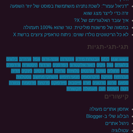
"דניאל עומר": לשכת נתניהו משתמשת בפוסט של יוזר השפעה
זרה כדי לייצר מצג שווא
איך עובד האלגוריתם של X?
במסווה של פרשנות פוליטית: טור שהוא 100% תעמולה
לא כל הריטווטים נולדו שווים: ניתוח טראפיק ציוצים ברשת X
תגי-תגי-תגיות
star wars
SEO
אבטחת מידע
אינטרנט
אנטי-וירוס
אפל
ארה"ב
בלוגים
בלוגרים
גוגל
גיקים
דואר אלקטרוני
דפדפנים
הורדות
היסטוריה
וורדפרס
חינם
חתולים
טוויטר
טורנטים
טלוויזיה
טריילר
יאהו
יו-טיוב
לינקים
מדיה
חברתית
מוזיקה
מיקרוסופט
מנועי חיפוש
משחקי מחשב
נוסטלגיה
ספאם
סרטון
סרטונים
פורנו
פייסבוק
פיירפוקס
פרטיות
פרסומת
צנזורה
רטרו
רשימה
תוכן
תעמולה
תקשורת
קישורים
אחסון אתרים מעולה
הבלוג שלי ב-Blogger
ניהול אתרים
עטולוגיה