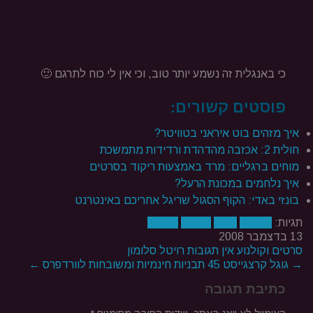
כי באנגלית זה נשמע יותר טוב, וכי אין לי כוח לתרגם 🙂
פוסטים קשורים:
איך מזהים בוט איראני בטוויטר?
חולית 2: אכזבה מהדהדת ורדידות מתמשכת
מוחים ברגליים: מרד באמצעות ריקוד בסרטים
איך נלחמים במכונת הרעל?
בונזי באדי: הקוף הסגול שריגל אחריכם באינטרנט
תגיות:
דו קרב
דירוג
סצינות
רשימה
13 בדצמבר 2008
סרטים וקולנוע
אין תגובות
רויטל סלומון
→ גוגל קרצגייסט
45 תבניות חינמיות ומשובחות לוורדפרס ←
כתיבת תגובה