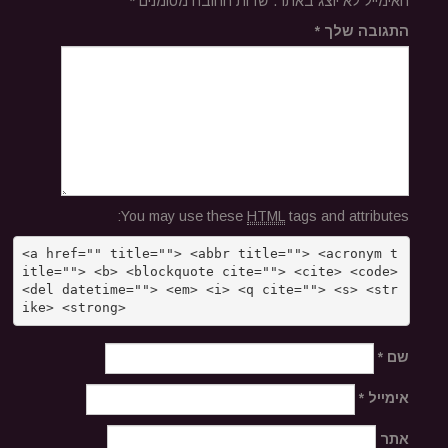
האימייל לא יוצג באתר.
שדות החובה מסומנים
*
התגובה שלך
*
You may use these
HTML
tags and attributes:
<a href="" title=""> <abbr title=""> <acronym t
itle=""> <b> <blockquote cite=""> <cite> <code> 
<del datetime=""> <em> <i> <q cite=""> <s> <str
ike> <strong> 
שם
*
אימייל
*
אתר