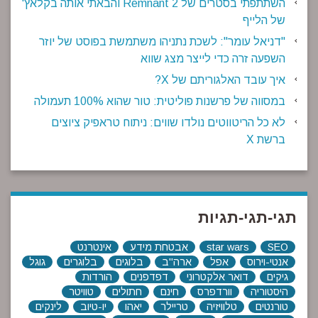
השתתפתי בסטרים של Remnant 2 והבאתי אותה בקלאץ'
של הלייף
"דניאל עומר": לשכת נתניהו משתמשת בפוסט של יוזר
השפעה זרה כדי לייצר מצג שווא
איך עובד האלגוריתם של X?
במסווה של פרשנות פוליטית: טור שהוא 100% תעמולה
לא כל הריטווטים נולדו שווים: ניתוח טראפיק ציוצים
ברשת X
תגי-תגי-תגיות
SEO
star wars
אבטחת מידע
אינטרנט
אנטי-וירוס
אפל
ארה"ב
בלוגים
בלוגרים
גוגל
גיקים
דואר אלקטרוני
דפדפנים
הורדות
היסטוריה
וורדפרס
חינם
חתולים
טוויטר
טורנטים
טלוויזיה
טריילר
יאהו
יו-טיוב
לינקים