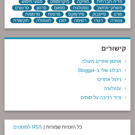
מדיה חברתית
מוזיקה
מיקרוסופט
מנועי חיפוש
משחקי מחשב
נוסטלגיה
ספאם
סרטון
סרטונים
פורנו
פייסבוק
פיירפוקס
פרטיות
פרסומת
צנזורה
רטרו
רשימה
תוכן
תעמולה
תקשורת
קישורים
אחסון אתרים מעולה
הבלוג שלי ב-Blogger
ניהול אתרים
עטולוגיה
ציוד רכיבה על סוסים
כל הזכויות שמורות |
RSS לפוסטים