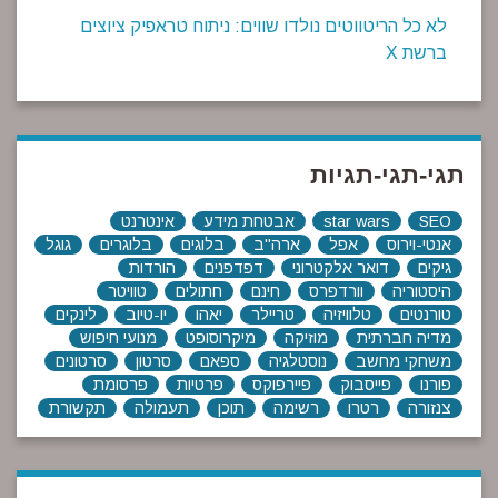
לא כל הריטווטים נולדו שווים: ניתוח טראפיק ציוצים
ברשת X
תגי-תגי-תגיות
SEO
star wars
אבטחת מידע
אינטרנט
אנטי-וירוס
אפל
ארה"ב
בלוגים
בלוגרים
גוגל
גיקים
דואר אלקטרוני
דפדפנים
הורדות
היסטוריה
וורדפרס
חינם
חתולים
טוויטר
טורנטים
טלוויזיה
טריילר
יאהו
יו-טיוב
לינקים
מדיה חברתית
מוזיקה
מיקרוסופט
מנועי חיפוש
משחקי מחשב
נוסטלגיה
ספאם
סרטון
סרטונים
פורנו
פייסבוק
פיירפוקס
פרטיות
פרסומת
צנזורה
רטרו
רשימה
תוכן
תעמולה
תקשורת