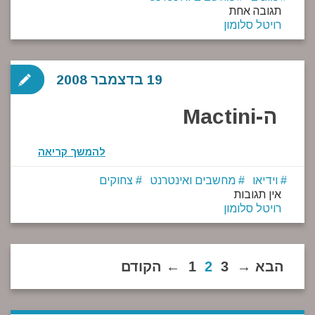
תגובה אחת
רויטל סלומון
19 בדצמבר 2008
ה-Mactini
להמשך קריאה
וידיאו
מחשבים ואינטרנט
צחוקים
אין תגובות
רויטל סלומון
→ הבא
3
2
1
הקודם ←