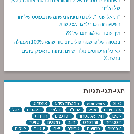
השתתפתי בסטרים של Remnant 2 והבאתי אותה בקלאץ'
של הלייף
"דניאל עומר": לשכת נתניהו משתמשת בפוסט של יוזר
השפעה זרה כדי לייצר מצג שווא
איך עובד האלגוריתם של X?
במסווה של פרשנות פוליטית: טור שהוא 100% תעמולה
לא כל הריטווטים נולדו שווים: ניתוח טראפיק ציוצים
ברשת X
תגי-תגי-תגיות
SEO
star wars
אבטחת מידע
אינטרנט
אנטי-וירוס
אפל
ארה"ב
בלוגים
בלוגרים
גוגל
גיקים
דואר אלקטרוני
דפדפנים
הורדות
היסטוריה
וורדפרס
חינם
חתולים
טוויטר
טורנטים
טלוויזיה
טריילר
יאהו
יו-טיוב
לינקים