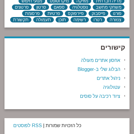
מדיה חברתית
מוזיקה
מיקרוסופט
מנועי חיפוש
משחקי מחשב
נוסטלגיה
ספאם
סרטון
סרטונים
פורנו
פייסבוק
פיירפוקס
פרטיות
פרסומת
צנזורה
רטרו
רשימה
תוכן
תעמולה
תקשורת
קישורים
אחסון אתרים מעולה
הבלוג שלי ב-Blogger
ניהול אתרים
עטולוגיה
ציוד רכיבה על סוסים
כל הזכויות שמורות |
RSS לפוסטים