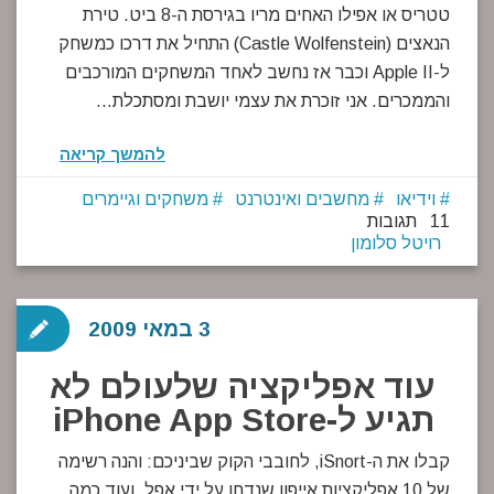
טטריס או אפילו האחים מריו בגירסת ה-8 ביט. טירת
הנאצים (Castle Wolfenstein) התחיל את דרכו כמשחק
ל-Apple II וכבר אז נחשב לאחד המשחקים המורכבים
והממכרים. אני זוכרת את עצמי יושבת ומסתכלת…
להמשך קריאה
וידיאו
מחשבים ואינטרנט
משחקים וגיימרים
11 תגובות
רויטל סלומון
3 במאי 2009
עוד אפליקציה שלעולם לא
תגיע ל-iPhone App Store
קבלו את ה-iSnort, לחובבי הקוק שביניכם: והנה רשימה
של 10 אפליקציות אייפון שנדחו על ידי אפל. ועוד כמה…