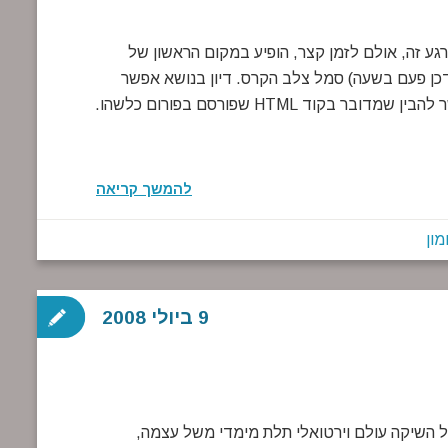
לרגע זה, אולם לזמן קצר, הופיע במקום הראשון של
גוגל, המתעדכן פעם בשעה) סמל צלב הקרס. דיון בנושא אפשר
למצוא בבלוג הבלתי רשמי של גוגל, ומהתגובות שם אפשר להבין שמדובר בקוד HTML שפורסם בפורום כלשהו.
להמשך קריאה
מון
9 ביולי 2008
להתחיל לדאוג. גוגל השיקה עולם וירטואלי תלת מימדי משל עצמה,