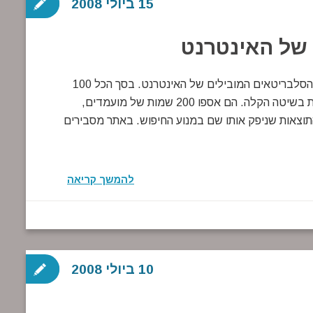
15 ביולי 2008
קודם כל, אל תיעלבו אם אתם לא מופיעים ברשימת 100 הסלבריטאים המובילים של האינטרנט. בסך הכל 100
מקומות – וכל כך הרבה מועמדים. TechCult החליטו ללכת בשיטה הקלה. הם אספו 200 שמות של מועמדים,
התוצאות שניפק אותו שם במנוע החיפוש. באתר מסבירים
להמשך קריאה
10 ביולי 2008