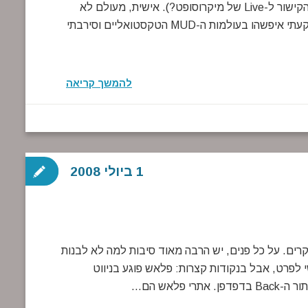
שנקרא בשם החשוד מאוד Lively (רק אני עשיתי ישר את הקישור ל-Live של מיקרוסופט?). אישית, מעולם לא
הצלחתי להתחבר לז'אנר ה-Sims הזה. אולי זה בגלל שנתקעתי איפשהו בעולמות ה-MUD הטקסטואליים וסירבתי
להמשך קריאה
1 ביולי 2008
ממנו מנוס בהרבה מקרים. על כל פנים, יש הרבה מאוד סיבות למה לא לבנות
לפרט, אבל בנקודות קצרות: פלאש פוגע בניווט
לאש הם…