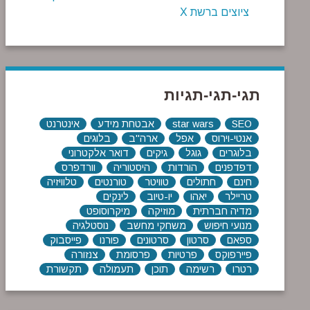
ציוצים ברשת X
תגי-תגי-תגיות
SEO
star wars
אבטחת מידע
אינטרנט
אנטי-וירוס
אפל
ארה"ב
בלוגים
בלוגרים
גוגל
גיקים
דואר אלקטרוני
דפדפנים
הורדות
היסטוריה
וורדפרס
חינם
חתולים
טוויטר
טורנטים
טלוויזיה
טריילר
יאהו
יו-טיוב
לינקים
מדיה חברתית
מוזיקה
מיקרוסופט
מנועי חיפוש
משחקי מחשב
נוסטלגיה
ספאם
סרטון
סרטונים
פורנו
פייסבוק
פיירפוקס
פרטיות
פרסומת
צנזורה
רטרו
רשימה
תוכן
תעמולה
תקשורת