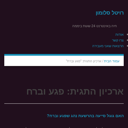
רויטל סלומון
חיה באינטרנט 24 שעות ביממה
אודות
צרו קשר
הרצאות שאני מעבירה
עמוד הבית
/
ארכיון התגית: "פגע וברח"
ארכיון התגית:
פגע וברח
האם גוגל סייעה בהרשעת נהג שפגע וברח?