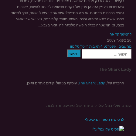
בקיצור – לא. לא רק אתרים ישראלים מצטיינים בכותרות מטעות, למרות
שהכותרות בעניין הזה הן עניין של דקויות ותשומת לב. מה לעשות, אלוהים
נמצא בפרטים הקטנים. אז מה הסיפור? איש אחד, שיש לו יגואר, הפך לחשוד
בהרג אישה בתאונת פגע וברח. האיש, תושב קליפורניה, טען שחשב שפגע
בצבי, וכי המשטרה בכלל חיפשה מלכתחילה יגואר בצבע…
להמשך קריאה
20 בינואר 2009
מחשבים ואינטרנט
4 תגובות
רויטל סלומון
חיפוש
The Shark Lady
החברה שלי,
The Shark Lady
, עוסקת בניהול וקידום אתרים ותוכן.
הסוס שלי נפל עליי: סיפור של פציעה והחלמה
לרכישת הספר הדיגיטלי