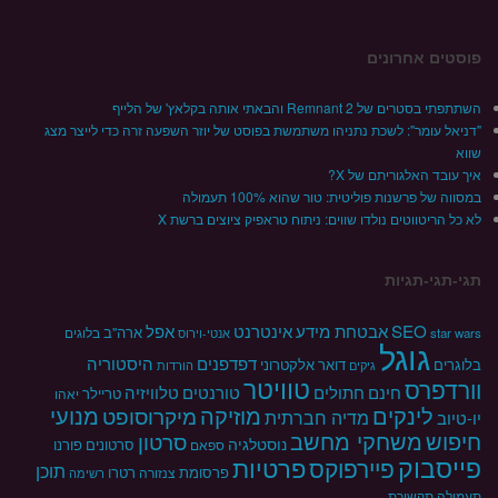
פוסטים אחרונים
השתתפתי בסטרים של Remnant 2 והבאתי אותה בקלאץ' של הלייף
"דניאל עומר": לשכת נתניהו משתמשת בפוסט של יוזר השפעה זרה כדי לייצר מצג
שווא
איך עובד האלגוריתם של X?
במסווה של פרשנות פוליטית: טור שהוא 100% תעמולה
לא כל הריטווטים נולדו שווים: ניתוח טראפיק ציוצים ברשת X
תגי-תגי-תגיות
SEO
אינטרנט
אפל
אבטחת מידע
ארה"ב
star wars
בלוגים
אנטי-וירוס
גוגל
דפדפנים
היסטוריה
בלוגרים
דואר אלקטרוני
גיקים
הורדות
טוויטר
וורדפרס
חתולים
טורנטים
טלוויזיה
חינם
טריילר
יאהו
לינקים
מוזיקה
מנועי
מיקרוסופט
מדיה חברתית
יו-טיוב
חיפוש
משחקי מחשב
סרטון
נוסטלגיה
סרטונים
פורנו
ספאם
פייסבוק
פרטיות
פיירפוקס
תוכן
פרסומת
רטרו
צנזורה
רשימה
תעמולה
תקשורת