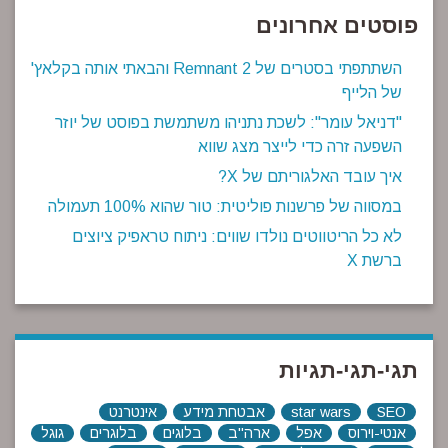
פוסטים אחרונים
השתתפתי בסטרים של Remnant 2 והבאתי אותה בקלאץ'
של הלייף
"דניאל עומר": לשכת נתניהו משתמשת בפוסט של יוזר
השפעה זרה כדי לייצר מצג שווא
איך עובד האלגוריתם של X?
במסווה של פרשנות פוליטית: טור שהוא 100% תעמולה
לא כל הריטווטים נולדו שווים: ניתוח טראפיק ציוצים
ברשת X
תגי-תגי-תגיות
SEO
star wars
אבטחת מידע
אינטרנט
אנטי-וירוס
אפל
ארה"ב
בלוגים
בלוגרים
גוגל