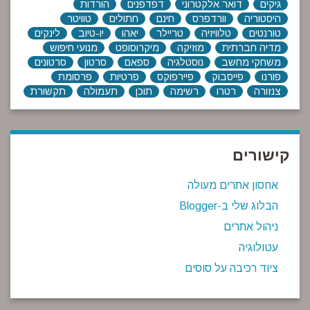
גיקים
דואר אלקטרוני
דפדפנים
הורדות
היסטוריה
וורדפרס
חינם
חתולים
טוויטר
טורנטים
טלוויזיה
טריילר
יאהו
יו-טיוב
לינקים
מדיה חברתית
מוזיקה
מיקרוסופט
מנועי חיפוש
משחקי מחשב
נוסטלגיה
ספאם
סרטון
סרטונים
פורנו
פייסבוק
פיירפוקס
פרטיות
פרסומת
צנזורה
רטרו
רשימה
תוכן
תעמולה
תקשורת
קישורים
אחסון אתרים מעולה
הבלוג שלי ב-Blogger
ניהול אתרים
עטולוגיה
ציוד רכיבה על סוסים