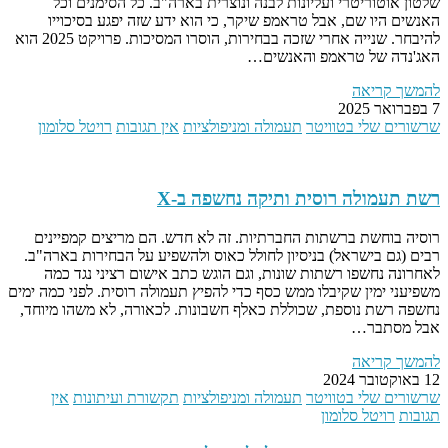
שלטון אוטוריטרי ועליונות לבנה ונוצרית בארה"ב. כל הסימנים וכל
האנשים היו שם, אבל טראמפ שיקר, כי הוא ידע שזה יפגע בסיכוייו
להיבחר. שנייה אחרי שזכה בבחירות, הוסרו המסיכות. פרויקט 2025 הוא
האג'נדה של טראמפ והאנשים…
להמשך קריאה
7 בפברואר 2025
שרשורים שלי בטוויטר
תעמולה ומניפולציות
אין תגובות
רויטל סלומון
רשת תעמולה רוסית ותיקה נחשפה ב-X
רוסיה בוחשת ברשתות החברתיות. זה לא חדש. הם מריצים קמפיינים
רבים (גם בישראל) בניסיון לחולל כאוס ולהשפיע על הבחירות בארה"ב.
לאחרונה נחשפו רשתות שונות, וגם הוגש כתב אישום רציני נגד כמה
משפיעני ימין שקיבלו ממש כסף כדי להפיץ תעמולה רוסית. לפני כמה ימים
נחשפה רשת נוספת, שכוללת כאלף חשבונות. לכאורה, לא משהו מיוחד,
אבל מסתבר…
להמשך קריאה
12 באוקטובר 2024
שרשורים שלי בטוויטר
תעמולה ומניפולציות
תקשורת ועיתונות
אין
תגובות
רויטל סלומון