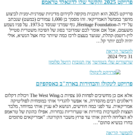
פרויקט 2025 והקשר שלו לדונאלד טראמפ
פרויקט 2025 הוא תוכנית מקיפה לקידום מדיניות שמרנית-ימנית לביצוע
מהפך בממשל האמריקאי. זהו מסמך בן 1,000 עמודים (כמעט) שנכתב
על ידי ה-Heritage Foundation, גוף שמרני שנוסד ב-1973. על פניו נשמע
משעמם, אבל אם אומר לכם שמדובר בסוג של הפיכה משטרית סטייל
לוין-רוטמן-קהלת, שנועד בעצם לרכז כמה שיותר כוח אצל הנשיא, אולי
יהיה לכם יותר קל…
להמשך קריאה
31 ביולי 2024
שרשורים שלי בטוויטר
אין תגובות
רויטל סלומון
פרויקט לינקולן והבחירות בארה"ב כאסקפיזם
אלא אם כן מחשיבים לפחות 10 צפיות ב-The West Wing ויכולת דקלום
דיאלוגים רבים מהסדרה, אי אפשר להגדיר אותי כמומחית לפוליטיקה
אמריקאית. עד לפני כמה חודשים, הנושא לא עניין אותי במיוחד, מלבד
הצצות למערכות בחירות או שערוריות נבחרות. אפילו כהונת של טראמפ
לא הצליחה לרתק אותי עד פרוץ משבר הקורונה: "אמריקאים סתומים
בחרו בנשיא סתום"…
להמשך קריאה