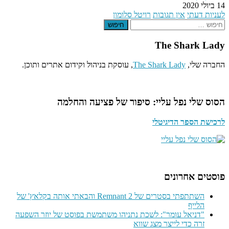
14 ביולי 2020
לעניות דעתי
אין תגובות
רויטל סלומון
חיפוש
The Shark Lady
החברה שלי,
The Shark Lady
, עוסקת בניהול וקידום אתרים ותוכן.
הסוס שלי נפל עליי: סיפור של פציעה והחלמה
לרכישת הספר הדיגיטלי
פוסטים אחרונים
השתתפתי בסטרים של Remnant 2 והבאתי אותה בקלאץ' של
הלייף
"דניאל עומר": לשכת נתניהו משתמשת בפוסט של יוזר השפעה
זרה כדי לייצר מצג שווא