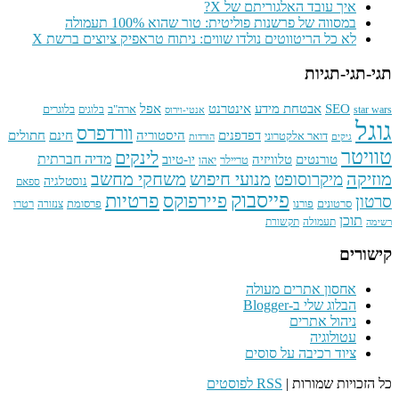
איך עובד האלגוריתם של X?
במסווה של פרשנות פוליטית: טור שהוא 100% תעמולה
לא כל הריטווטים נולדו שווים: ניתוח טראפיק ציוצים ברשת X
תגי-תגי-תגיות
SEO
אינטרנט
אפל
אבטחת מידע
בלוגרים
ארה"ב
star wars
בלוגים
אנטי-וירוס
גוגל
וורדפרס
חתולים
דפדפנים
היסטוריה
חינם
דואר אלקטרוני
גיקים
הורדות
טוויטר
לינקים
טורנטים
טלוויזיה
מדיה חברתית
יו-טיוב
טריילר
יאהו
מוזיקה
מנועי חיפוש
משחקי מחשב
מיקרוסופט
נוסטלגיה
ספאם
פייסבוק
פרטיות
פיירפוקס
סרטון
פרסומת
סרטונים
פורנו
רטרו
צנזורה
תוכן
תעמולה
תקשורת
רשימה
קישורים
אחסון אתרים מעולה
הבלוג שלי ב-Blogger
ניהול אתרים
עטולוגיה
ציוד רכיבה על סוסים
כל הזכויות שמורות |
RSS לפוסטים