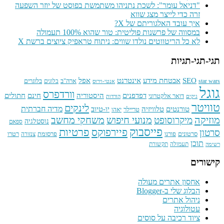
"דניאל עומר": לשכת נתניהו משתמשת בפוסט של יוזר השפעה
זרה כדי לייצר מצג שווא
איך עובד האלגוריתם של X?
במסווה של פרשנות פוליטית: טור שהוא 100% תעמולה
לא כל הריטווטים נולדו שווים: ניתוח טראפיק ציוצים ברשת X
תגי-תגי-תגיות
SEO
אינטרנט
אפל
אבטחת מידע
בלוגרים
ארה"ב
star wars
בלוגים
אנטי-וירוס
גוגל
וורדפרס
חתולים
דפדפנים
היסטוריה
חינם
דואר אלקטרוני
גיקים
הורדות
טוויטר
לינקים
טורנטים
טלוויזיה
מדיה חברתית
יו-טיוב
טריילר
יאהו
מוזיקה
מנועי חיפוש
משחקי מחשב
מיקרוסופט
נוסטלגיה
ספאם
פייסבוק
פרטיות
פיירפוקס
סרטון
פרסומת
סרטונים
פורנו
רטרו
צנזורה
תוכן
תעמולה
תקשורת
רשימה
קישורים
אחסון אתרים מעולה
הבלוג שלי ב-Blogger
ניהול אתרים
עטולוגיה
ציוד רכיבה על סוסים