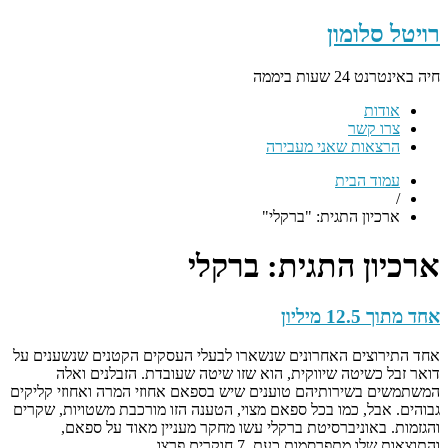
רויטל סלומון
חיה באינטרנט 24 שעות ביממה
אודות
צרו קשר
הרצאות שאני מעבירה
עמוד הבית
/
ארכיון התגית: "ברקלי"
ארכיון התגית:
ברקלי
אחד מתוך 12.5 מיליון
אחד התירוצים האחרונים שנשארו לבעלי העסקים הקטנים שנשענים על
דואר זבל כשיטה שיווקית, הוא שזו שיטה שעובדת. הזבלנים ואלה
המשתמשים בשירותיהם טוענים שיש בספאם אחוזי המרה ואחוזי קליקים
גבוהים. אבל, כמו בכל ספאם מצוי, הטענה הזו מורכבת משטויות, שקרים
והגזמות. באוניברסיטת ברקלי עשו מחקר מעניין מאוד על ספאם,
והתוצאות שלו מתפרסמות כעת. 7 חוקרים פרצו…