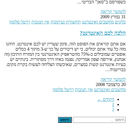
כשפורסם ב"סאן" הבריטי…
להמשך קריאה
31 במרץ 2009
בלוגים
מחשבים ואינטרנט
תקשורת ועיתונות
אין תגובות
רויטל סלומון
הלכה לכם האינטרנט?
אם אתם קוראים את הפוסט הזה, סימן שעדיין יש לכם אינטרנט. תיהנו
מזה כל עוד אתם יכולים, כי יש דיבורים על כך ש-3 מתוך 4 כבלים
אופטיים שמובילים כ-75% מהטראפיק האינטרנטי בין המזרח התיכון (זה
אנחנו), אירופה וצפון אמריקה, נפגמו באיזו דרך מסתורית. בינתיים יש
בעיות אינטרנט קשות במצרים, שאיכשהו הצליחה לעשות בקרת נזקים.
בבריטניה…
להמשך קריאה
20 בדצמבר 2008
מחשבים ואינטרנט
אין תגובות
רויטל סלומון
הקודם ←
1
2
חיפוש