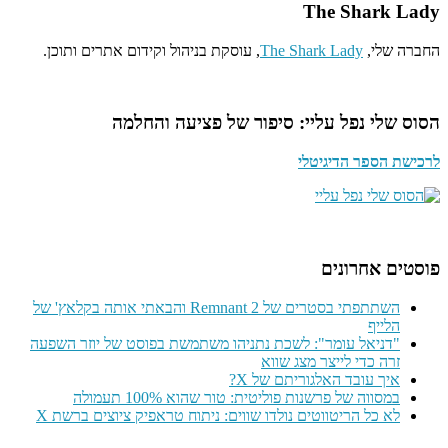
The Shark Lady
החברה שלי,
The Shark Lady
, עוסקת בניהול וקידום אתרים ותוכן.
הסוס שלי נפל עליי: סיפור של פציעה והחלמה
לרכישת הספר הדיגיטלי
פוסטים אחרונים
השתתפתי בסטרים של Remnant 2 והבאתי אותה בקלאץ' של
הלייף
"דניאל עומר": לשכת נתניהו משתמשת בפוסט של יוזר השפעה
זרה כדי לייצר מצג שווא
איך עובד האלגוריתם של X?
במסווה של פרשנות פוליטית: טור שהוא 100% תעמולה
לא כל הריטווטים נולדו שווים: ניתוח טראפיק ציוצים ברשת X