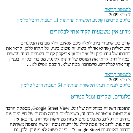
להמשך קריאה
7 ביוני 2009
בלוגים
סרטים וקולנוע
תקשורת ועיתונות
11 תגובות
רויטל סלומון
מדוע אין משמעות לקוד אתי לבלוגרים
קודם כל, שיעורי בית, לאלה מכם שאינם חלק מביצת הבלוגרים
הישראלית (שהיא אחלה ביצה. זה פשוט כינוי, אל תקחו ללב): קראו את
כתבתו של עידו קינן על איך מקאן אריקסון קונים בלוגרים בנזיד עדשים
וכמה לירות. קראו את הפוסט של יהונתן קלינגר, מכובדי וכל זה, בעניין
קוד אתי לבלוגרים. סיימתם? בטח שלא. רובכם אפילו לא…
להמשך קריאה
3 ביוני 2009
בלוגים
לעניות דעתי
תקשורת ועיתונות
64 תגובות
רויטל סלומון
בלוגרים, שקרים וגוגל סטריט
התוכנה השנויה במחלוקת של גוגל, Google Street View, מספקת הרבה
אנקדוטות אינטרנט. ככה זה, כשמצלמים הרבה תמונות של חיי היום-יום
ברחובות רגילים, מקבלים סיטואציות מצחיקות ומוזרות. עד כאן אין
הפתעות. לרוב אני נוטה לדלג על ידיעות נוסח "אישה נתפסה משתינה
ברחוב באמצעות Google Street" – כי זה פשוט לא מעניין. ולכן, גם