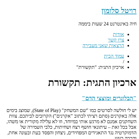
רויטל סלומון
חיה באינטרנט 24 שעות ביממה
אודות
צרו קשר
הרצאות שאני מעבירה
עמוד הבית
/
ארכיון התגית: "תקשורת"
ארכיון התגית:
תקשורת
"הבלוגרים ומוצצי הדם"
יש לי חולשה לסרטים כמו "שם המשחק" (State of Play), שמוצג בימים
אלה באקרנים (סתם רציתי לכתוב "אקרנים") הקרובים לביתכם. צוות
השחקנים אמנם לא מרגש אותי במיוחד, וזו לא עלילה מקורית או משהו,
אבל בכל זאת – עיתונאי חושף רצח ושחיתות, כלבי השמירה של
הדמוקרטיה נגד התאגידים המפחידים, ניצחון והפסד בעת ובעונה אחת,
והרבה רעש…