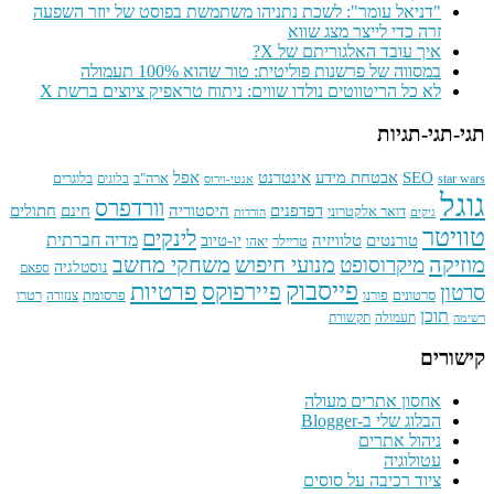
"דניאל עומר": לשכת נתניהו משתמשת בפוסט של יוזר השפעה
זרה כדי לייצר מצג שווא
איך עובד האלגוריתם של X?
במסווה של פרשנות פוליטית: טור שהוא 100% תעמולה
לא כל הריטווטים נולדו שווים: ניתוח טראפיק ציוצים ברשת X
תגי-תגי-תגיות
SEO
אינטרנט
אפל
אבטחת מידע
בלוגרים
ארה"ב
star wars
בלוגים
אנטי-וירוס
גוגל
וורדפרס
חתולים
דפדפנים
היסטוריה
חינם
דואר אלקטרוני
גיקים
הורדות
טוויטר
לינקים
טורנטים
טלוויזיה
מדיה חברתית
יו-טיוב
טריילר
יאהו
מוזיקה
מנועי חיפוש
משחקי מחשב
מיקרוסופט
נוסטלגיה
ספאם
פייסבוק
פרטיות
פיירפוקס
סרטון
פרסומת
סרטונים
פורנו
רטרו
צנזורה
תוכן
תעמולה
תקשורת
רשימה
קישורים
אחסון אתרים מעולה
הבלוג שלי ב-Blogger
ניהול אתרים
עטולוגיה
ציוד רכיבה על סוסים