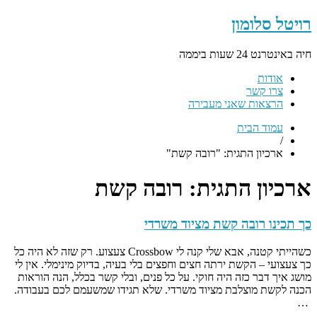
רויטל סלומון
חיה באינטרנט 24 שעות ביממה
אודות
צרו קשר
הרצאות שאני מעבירה
עמוד הבית
/
ארכיון התגית: "רובה קשת"
ארכיון התגית:
רובה קשת
כך תכינו רובה קשת מציוד משרדי
כשהייתי קטנה, אבא שלי קנה לי Crossbow צעצוע. רק שזה לא היה כל
כך צעצועי – הקשת ירתה חצים וחפצים בלי בעיה, בדיוק מינימלי. אין לי
מושג איך דבר כזה היה חוקי. על כל פנים, ובלי קשר בכלל, הנה הוראות
הכנה לקשת מוצלבת מציוד משרדי. שלא תגידו שמשעמם לכם בעבודה.
…