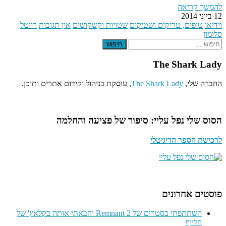
להמשך קריאה
12 ביוני 2014
וידיאו
טיפים, טריקים ושטיקים
שטויות וקשקושים
אין תגובות
רויטל
סלומון
חיפוש
The Shark Lady
החברה שלי,
The Shark Lady
, עוסקת בניהול וקידום אתרים ותוכן.
הסוס שלי נפל עליי: סיפור של פציעה והחלמה
לרכישת הספר הדיגיטלי
פוסטים אחרונים
השתתפתי בסטרים של Remnant 2 והבאתי אותה בקלאץ' של
הלייף