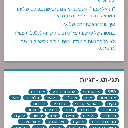
של הלייף
"דניאל עומר": לשכת נתניהו משתמשת בפוסט של יוזר
השפעה זרה כדי לייצר מצג שווא
איך עובד האלגוריתם של X?
במסווה של פרשנות פוליטית: טור שהוא 100% תעמולה
לא כל הריטווטים נולדו שווים: ניתוח טראפיק ציוצים
ברשת X
תגי-תגי-תגיות
SEO
star wars
אבטחת מידע
אינטרנט
אנטי-וירוס
אפל
ארה"ב
בלוגים
בלוגרים
גוגל
גיקים
דואר אלקטרוני
דפדפנים
הורדות
היסטוריה
וורדפרס
חינם
חתולים
טוויטר
טורנטים
טלוויזיה
טריילר
יאהו
יו-טיוב
לינקים
מדיה חברתית
מוזיקה
מיקרוסופט
מנועי חיפוש
משחקי מחשב
נוסטלגיה
ספאם
סרטון
סרטונים