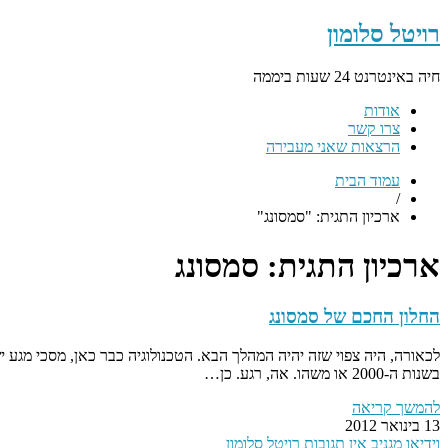
רויטל סלומון
חיה באינטרנט 24 שעות ביממה
אודות
צרו קשר
הרצאות שאני מעבירה
עמוד הבית
/
ארכיון התגית: "סמסונג"
ארכיון התגית:
סמסונג
החלון החכם של סמסונג
לכאורה, היה צפוי שזה יהיה המהלך הבא. הטכנולוגיה כבר כאן, מסכי מגע יש
בשנות ה-2000 או משהו. אה, רגע. כן…
להמשך קריאה
13 בינואר 2012
וידיאו
מגניב
אין תגובות
רויטל סלומון