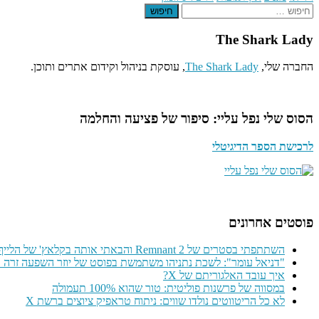
חיפוש
The Shark Lady
החברה שלי,
The Shark Lady
, עוסקת בניהול וקידום אתרים ותוכן.
הסוס שלי נפל עליי: סיפור של פציעה והחלמה
לרכישת הספר הדיגיטלי
פוסטים אחרונים
השתתפתי בסטרים של Remnant 2 והבאתי אותה בקלאץ' של הלייף
"דניאל עומר": לשכת נתניהו משתמשת בפוסט של יוזר השפעה זרה כד
איך עובד האלגוריתם של X?
במסווה של פרשנות פוליטית: טור שהוא 100% תעמולה
לא כל הריטווטים נולדו שווים: ניתוח טראפיק ציוצים ברשת X