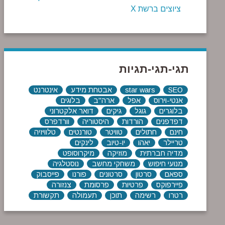
ציוצים ברשת X
תגי-תגי-תגיות
SEO
star wars
אבטחת מידע
אינטרנט
אנטי-וירוס
אפל
ארה"ב
בלוגים
בלוגרים
גוגל
גיקים
דואר אלקטרוני
דפדפנים
הורדות
היסטוריה
וורדפרס
חינם
חתולים
טוויטר
טורנטים
טלוויזיה
טריילר
יאהו
יו-טיוב
לינקים
מדיה חברתית
מוזיקה
מיקרוסופט
מנועי חיפוש
משחקי מחשב
נוסטלגיה
ספאם
סרטון
סרטונים
פורנו
פייסבוק
פיירפוקס
פרטיות
פרסומת
צנזורה
רטרו
רשימה
תוכן
תעמולה
תקשורת