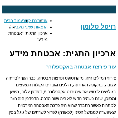
אודות
צרו קשר
עמוד הבית
רויטל סלומון
הרצאות שאני מעבירה
/
ארכיון התגית: "אבטחת
חיה באינטרנט 24 שעות ביממה
מידע"
ארכיון התגית:
אבטחת מידע
עוד פירצת אבטחה באקספלורר
צירוף המילים הזה, מיקרוסופט ופרצות אבטחה, כבר הפך לבדיחה
עצובה. בתקופה האחרונה, הולכים וגוברים הקולות המאיצים
בגולשים לנטוש את אינטרנט אקספלורר 6, דפדפן עלוב, מיושן
ומסוכן, שגם כשהיה חדש לא היה שווה הרבה. הדפדפן הזה חזר
לכותרות כאשר התברר שהוא היה פרצת האבטחה המרכזית
שאיפשרה לממשל הסיני (לכאורה) לפרוץ לשרתים של גוגל בסין.