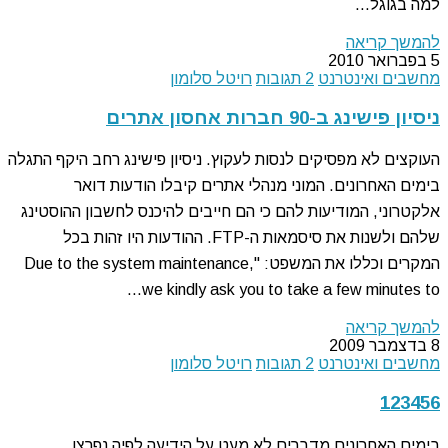
למה בגוגל…
להמשך קריאה
5 בפברואר 2010
מחשבים ואינטרנט
2 תגובות
רויטל סלומון
ניסיון פישינג ב-90 חברות אחסון אתרים
העוקצים לא מפסיקים לנסות לעקוץ. ניסיון פישינג רחב היקף התגלה
בימים האחרונים. המוני מנהלי אתרים קיבלו הודעות דואר
אלקטרוני, המודיעות להם כי הם חייבים להיכנס לחשבון ההוסטינג
שלהם ולשנות את סיסמאות ה-FTP. ההודעות היו זהות בכל
המקרים וכללו את המשפט: "Due to the system maintenance,
we kindly ask you to take a few minutes to…
להמשך קריאה
8 בדצמבר 2009
מחשבים ואינטרנט
2 תגובות
רויטל סלומון
123456
בימים האחרונים מדברים לא מעט על הידיעה לפיה נפרצו