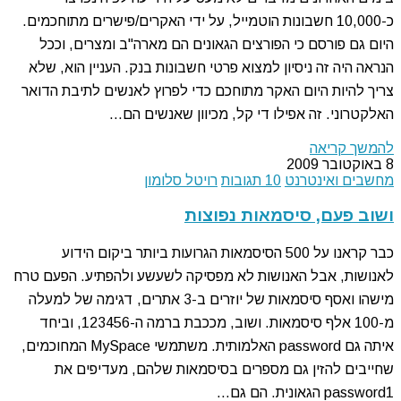
כ-10,000 חשבונות הוטמייל, על ידי האקרים/פישרים מתוחכמים.
היום גם פורסם כי הפורצים הגאונים הם מארה"ב ומצרים, וככל
הנראה היה זה ניסיון למצוא פרטי חשבונות בנק. העניין הוא, שלא
צריך להיות היום האקר מתוחכם כדי לפרוץ לאנשים לתיבת הדואר
האלקטרוני. זה אפילו די קל, מכיוון שאנשים הם…
להמשך קריאה
8 באוקטובר 2009
מחשבים ואינטרנט
10 תגובות
רויטל סלומון
ושוב פעם, סיסמאות נפוצות
כבר קראנו על 500 הסיסמאות הגרועות ביותר ביקום הידוע
לאנושות, אבל האנושות לא מפסיקה לשעשע ולהפתיע. הפעם טרח
מישהו ואסף סיסמאות של יוזרים ב-3 אתרים, דגימה של למעלה
מ-100 אלף סיסמאות. ושוב, מככבת ברמה ה-123456, וביחד
איתה גם password האלמותית. משתמשי MySpace המחוכמים,
שחייבים להזין גם מספרים בסיסמאות שלהם, מעדיפים את
password1 הגאונית. הם גם…