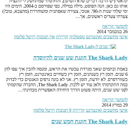
קלאסי (יש הרבה דברים שלא השתנו), והחלטתי שמתחשק לי להנציח
אותו גם כאן. הנה הפוסט, מילה במילה, כפי שפורסם ב-2004. הימים היו
ימי שלהי שנות ה-90'. אנוכי, צעירה שאפתנית ומשוחררת (מהצבא, טוב?)
צעדתי צעדים ראשונים, אך…
להמשך קריאה
26 בנובמבר 2014
אישי
מחשבים ואינטרנט
נוסטלגיה
קריירה
אין תגובות
רויטל סלומון
The Shark Lady חוגגת שש שנים להיווסדה
באמת ובתמים שאני מגרדת עכשיו את הראש, ומנסה להבין איך עפו להן
6 שנים. הזמן רץ כשנהנים, הזמן רץ כשחיים באינטרנט, הזמן רץ
כשוורדפרס. לא יודעת, הזמן רץ. אני לא בונה גרפים וגאנטים כדי לבדוק
כמה התקדמתי ולאן עוד יש ללכת. The Shark Lady, החברה שהקמתי
לפני שש שנים, היתה פשוט הדרך היחידה האפשרית מבחינתי…
להמשך קריאה
29 במרץ 2014
אישי
מחשבים ואינטרנט
קריירה
9 תגובות
רויטל סלומון
The Shark Lady חוגגת חמש שנים