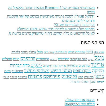
השתתפתי בסטרים של Remnant 2 והבאתי אותה בקלאץ' של
הלייף
"דניאל עומר": לשכת נתניהו משתמשת בפוסט של יוזר השפעה
זרה כדי לייצר מצג שווא
איך עובד האלגוריתם של X?
במסווה של פרשנות פוליטית: טור שהוא 100% תעמולה
לא כל הריטווטים נולדו שווים: ניתוח טראפיק ציוצים ברשת X
תגי-תגי-תגיות
SEO
אינטרנט
אפל
אבטחת מידע
בלוגרים
ארה"ב
star wars
בלוגים
אנטי-וירוס
גוגל
וורדפרס
חתולים
דפדפנים
היסטוריה
חינם
דואר אלקטרוני
גיקים
הורדות
טוויטר
לינקים
טורנטים
טלוויזיה
מדיה חברתית
יו-טיוב
טריילר
יאהו
מוזיקה
מנועי חיפוש
משחקי מחשב
מיקרוסופט
נוסטלגיה
ספאם
פייסבוק
פרטיות
פיירפוקס
סרטון
פרסומת
סרטונים
פורנו
רטרו
צנזורה
תוכן
תעמולה
תקשורת
רשימה
קישורים
אחסון אתרים מעולה
הבלוג שלי ב-Blogger