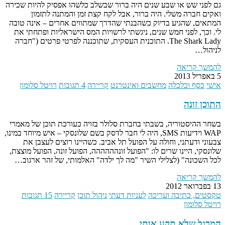
גם לפני שש או שבע שנים היה ברור שבשלב כלשהו אפסיק להיות שכירה
ואקים חברה משלי. היה ברור, אבל לקח קצת זמן והמתנה לתזמון
המתאים, שהגיע בדיוק כשהבנתי שהדרך שמתווים אחרים – אינה טובה
לי. וכך, לפני חמש שנים, ניגשתי לרשויות המס הישראליות ופתחתי את
The Shark Lady. התוכנית העסקית, שתוכננה לפרטי פרטים ("חברה
לניהול…
להמשך קריאה
5 באפריל 2013
אישי
כסף וכלכלה
מחשבים ואינטרנט
קריירה
4 תגובות
רויטל סלומון
התוכן זונה
בשחר ההיסטוריה, בשבתי בחברת סלולר בזויה כעורכת תוכן של מאמרי
WAP וידיעות SMS, היה לי חבר לדסק בשם שלונסקי – איש מיוחד במינו,
צבעוני ודעתני, וחולה על הפועל תל אביב. כשהיינו רוצים לעצבן את
שלונסקי, היינו שרים לו: "הפועל זונהההההה, הפועל זונה, הפועל מוצצת,
לכל השכונה" (לצלילי השיר "מה לך ילדה" האלמותי, של זהר ארגוב…
להמשך קריאה
13 בפברואר 2012
טקסטים, כתיבה ועריכה
לעניות דעתי
ניהול תוכן
קריירה
15 תגובות
רויטל סלומון
המרגל שלא תקע אותי