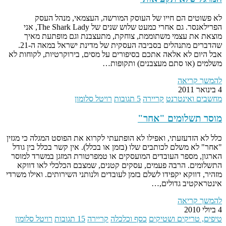
לא פשוטים הם חייו של העוסק המורשה, העצמאי, מנהל העסק
הפרילאנסר. גם אחרי כמעט שלוש שנים של The Shark Lady, אני
מוצאת את עצמי משתוממת, צוחקת, מתעצבנת וגם מופתעת מאיך
שהדברים מתנהלים בסביבה העסקית של מדינת ישראל במאה ה-21.
אבל היום לא אלאה אתכם בסיפורים על מסים, בירוקרטיות, לקוחות לא
משלמים (או סתם מעצבנים) ותקופות…
להמשך קריאה
4 בינואר 2011
מחשבים ואינטרנט
קריירה
5 תגובות
רויטל סלומון
מוסר תשלומים "אחר"
כלל לא הזדעזעתי, ואפילו לא הופתעתי לקרוא את הפוסט המגלה כי מגזין
"אחר" לא משלם לכותבים שלו (בזמן או בכלל). אין קשר בכלל בין גודל
הארגון, מספר העובדים המועסקים או טמפרטורת המזגן במשרד למוסר
התשלומים. הרבה פעמים, עסקים קטנים, שמצבם הכלכלי לאו דווקא
מזהיר, דווקא יקפידו לשלם בזמן לעובדים ולנותני השירותים. ואילו משרדי
אינטראקטיב גדולים,…
להמשך קריאה
4 ביולי 2010
טיפים, טריקים ושטיקים
כסף וכלכלה
קריירה
15 תגובות
רויטל סלומון