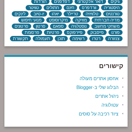
גיקים
דואר אלקטרוני
דפדפנים
הורדות
היסטוריה
וורדפרס
חינם
חתולים
טוויטר
טורנטים
טלוויזיה
טריילר
יאהו
יו-טיוב
לינקים
מדיה חברתית
מוזיקה
מיקרוסופט
מנועי חיפוש
משחקי מחשב
נוסטלגיה
ספאם
סרטון
סרטונים
פורנו
פייסבוק
פיירפוקס
פרטיות
פרסומת
צנזורה
רטרו
רשימה
תוכן
תעמולה
תקשורת
קישורים
אחסון אתרים מעולה
הבלוג שלי ב-Blogger
ניהול אתרים
עטולוגיה
ציוד רכיבה על סוסים