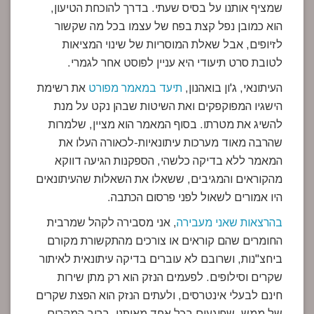
שמציף אותנו על בסיס שעתי. בדרך להוכחת הטיעון,
הוא כמובן נפל קצת בפח של עצמו בכל מה שקשור
לזיופים, אבל שאלת המוסריות של שינוי המציאות
לטובת סרט תיעודי היא עניין לפוסט אחר לגמרי.
העיתונאי, ג'ון בואהנון,
תיעד במאמר מפורט
את רשימת
הישגיו המפוקפקים ואת השיטות שבהן נקט על מנת
להשיג את מטרתו. בסוף המאמר הוא מציין, שלמרות
שהרבה מאוד מערכות עיתונאיות-לכאורה העלו את
המאמר ללא בדיקה כלשהי, הספקנות הגיעה דווקא
מהקוראים והמגיבים, ששאלו את השאלות שהעיתונאים
היו אמורים לשאול לפני פרסום הכתבה.
בהרצאות שאני מעבירה
, אני מסבירה לקהל שמרבית
החומרים שהם קוראים או צורכים מהתקשורת מקורם
ביחצ"נות, ושרובם לא עוברים בדיקה עיתונאית לאיתור
שקרים וסילופים. לפעמים הנזק הוא רק מתן שירות
חינם לבעלי אינטרסים, ולעתים הנזק הוא הפצת שקרים
של ממש, שפוגעים בכל אחד מאיתנו. ברוב המקרים,