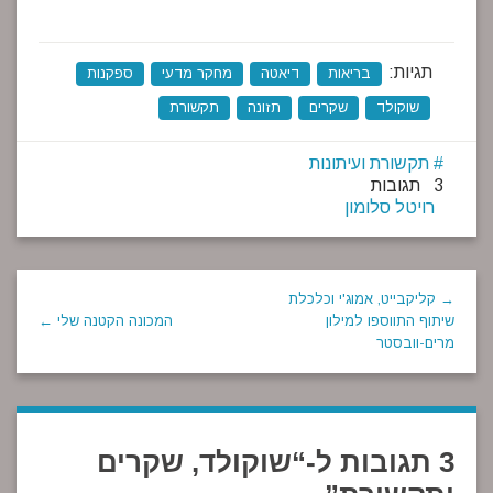
תגיות:
בריאות
דיאטה
מחקר מדעי
ספקנות
שוקולד
שקרים
תזונה
תקשורת
תקשורת ועיתונות
3 תגובות
רויטל סלומון
→ קליקבייט, אמוג'י וכלכלת
שיתוף התווספו למילון
המכונה הקטנה שלי ←
מרים-וובסטר
3 תגובות ל-“
שוקולד, שקרים