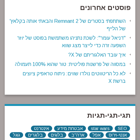
פוסטים אחרונים
השתתפתי בסטרים של Remnant 2 והבאתי אותה בקלאץ'
של הלייף
"דניאל עומר": לשכת נתניהו משתמשת בפוסט של יוזר
השפעה זרה כדי לייצר מצג שווא
איך עובד האלגוריתם של X?
במסווה של פרשנות פוליטית: טור שהוא 100% תעמולה
לא כל הריטווטים נולדו שווים: ניתוח טראפיק ציוצים
ברשת X
תגי-תגי-תגיות
SEO
star wars
אבטחת מידע
אינטרנט
אנטי-וירוס
אפל
ארה"ב
בלוגים
בלוגרים
גוגל