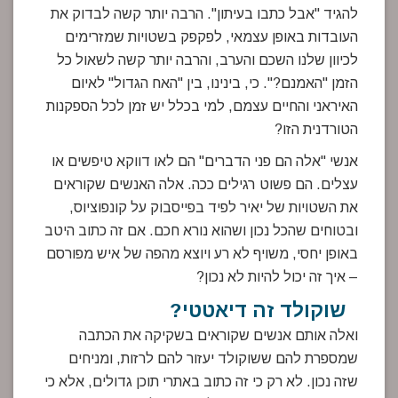
להגיד "אבל כתבו בעיתון". הרבה יותר קשה לבדוק את
העובדות באופן עצמאי, לפקפק בשטויות שמזרימים
לכיוון שלנו השכם והערב, והרבה יותר קשה לשאול כל
הזמן "האמנם?". כי, בינינו, בין "האח הגדול" לאיום
האיראני והחיים עצמם, למי בכלל יש זמן לכל הספקנות
הטורדנית הזו?
אנשי "אלה הם פני הדברים" הם לאו דווקא טיפשים או
עצלים. הם פשוט רגילים ככה. אלה האנשים שקוראים
את השטויות של יאיר לפיד בפייסבוק על קונפוציוס,
ובטוחים שהכל נכון ושהוא נורא חכם. אם זה כתוב היטב
באופן יחסי, משויף לא רע ויוצא מהפה של איש מפורסם
– איך זה יכול להיות לא נכון?
שוקולד זה דיאטטי?
ואלה אותם אנשים שקוראים בשקיקה את הכתבה
שמספרת להם ששוקולד יעזור להם לרזות, ומניחים
שזה נכון. לא רק כי זה כתוב באתרי תוכן גדולים, אלא כי