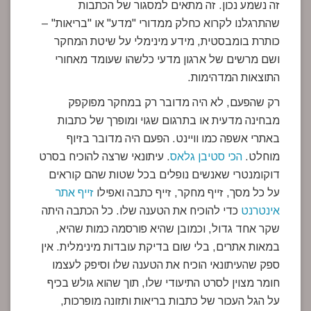
זה נשמע נכון. זה מתאים למסגור של הכתבות
שהתרגלנו לקרוא כחלק ממדורי "מדע" או "בריאות" –
כותרת בומבסטית, מידע מינימלי על שיטת המחקר
ושם מרשים של ארגון מדעי כלשהו שעומד מאחורי
התוצאות המדהימות.
רק שהפעם, לא היה מדובר רק במחקר מפוקפק
מבחינה מדעית או בתרגום שגוי ומופרך של כתבות
באתרי אשפה כמו וויינט. הפעם היה מדובר בזיוף
מוחלט.
הכי סטיבן גלאס
. עיתונאי שרצה להוכיח בסרט
דוקומנטרי שאנשים נופלים בכל שטות שהם קוראים
על כל מסך, זייף מחקר, זייף כתבה ואפילו
זייף אתר
אינטרנט
כדי להוכיח את הטענה שלו. כל הכתבה היתה
שקר אחד גדול, וכמובן שהיא פורסמה כמות שהיא,
במאות אתרים, בלי שום בדיקת עובדות מינימלית. אין
ספק שהעיתונאי הוכיח את הטענה שלו וסיפק לעצמו
חומר מצוין לסרט התיעודי שלו, תוך שהוא גולש בכיף
על הגל העכור של כתבות בריאות ותזונה מופרכות,